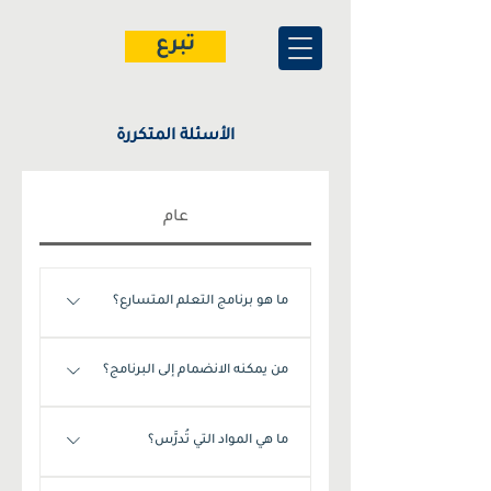
تبرع
الأسئلة المتكررة
عام
ما هو برنامج التعلم المتسارع؟
برنامج التعلم المتسارع هو مبادرة لمدة
من يمكنه الانضمام إلى البرنامج؟
ستة أشهر للأطفال والشباب خارج
المدرسة الذين تتراوح أعمارهم بين 8 و25
الأطفال والشباب الذين تتراوح أعمارهم
عامًا، ويقدم تعليمًا شاملاً، ومهارات
ما هي المواد التي تُدرَّس؟
بين 8 و25 عامًا والذين لم يكملوا التعليم
حياتية، وتدريبًا مهنيًا.
التقليدي مؤهلون. يركز البرنامج على
تشمل المناهج التعليم الأساسي في